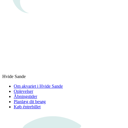
Hvide Sande
Om akvariet i Hvide Sande
Oplevelser
Åbningstider
Planlæg dit besøg
Køb éntrebillet