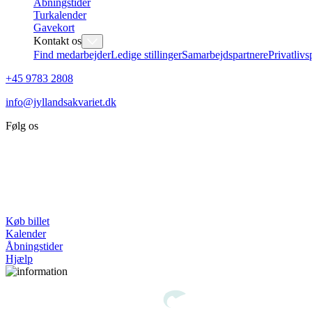
Åbningstider
Turkalender
Gavekort
Kontakt os
Find medarbejder
Ledige stillinger
Samarbejdspartnere
Privatlivs
+45 9783 2808
info@jyllandsakvariet.dk
Følg os
Køb billet
Kalender
Åbningstider
Hjælp