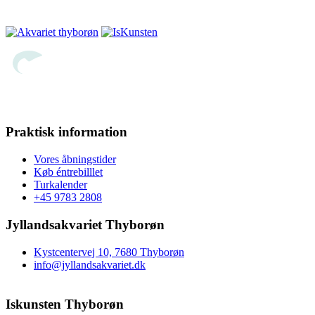
Praktisk information
Vores åbningstider
Køb éntrebilllet
Turkalender
+45 9783 2808
Jyllandsakvariet Thyborøn
Kystcentervej 10, 7680 Thyborøn
info@jyllandsakvariet.dk
Iskunsten Thyborøn