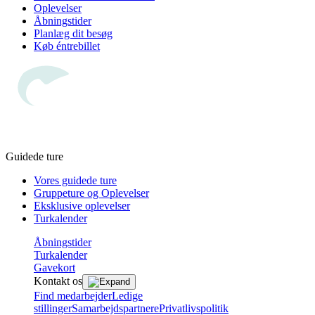
Oplevelser
Åbningstider
Planlæg dit besøg
Køb éntrebillet
Guidede ture
Vores guidede ture
Gruppeture og Oplevelser
Eksklusive oplevelser
Turkalender
Åbningstider
Turkalender
Gavekort
Kontakt os
Find medarbejder
Ledige
stillinger
Samarbejdspartnere
Privatlivspolitik