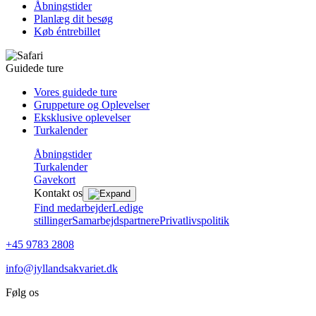
Åbningstider
Planlæg dit besøg
Køb éntrebillet
Guidede ture
Vores guidede ture
Gruppeture og Oplevelser
Eksklusive oplevelser
Turkalender
Åbningstider
Turkalender
Gavekort
Kontakt os
Find medarbejder
Ledige
stillinger
Samarbejdspartnere
Privatlivspolitik
+45 9783 2808
info@jyllandsakvariet.dk
Følg os