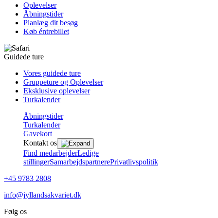
Oplevelser
Åbningstider
Planlæg dit besøg
Køb éntrebillet
Guidede ture
Vores guidede ture
Gruppeture og Oplevelser
Eksklusive oplevelser
Turkalender
Åbningstider
Turkalender
Gavekort
Kontakt os
Find medarbejder
Ledige
stillinger
Samarbejdspartnere
Privatlivspolitik
+45 9783 2808
info@jyllandsakvariet.dk
Følg os