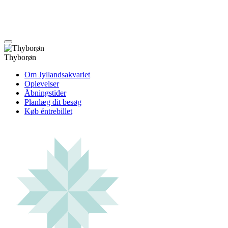
Thyborøn
Om Jyllandsakvariet
Oplevelser
Åbningstider
Planlæg dit besøg
Køb éntrebillet