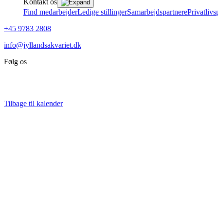
Kontakt os
Find medarbejder
Ledige stillinger
Samarbejdspartnere
Privatlivs
+45 9783 2808
info@jyllandsakvariet.dk
Følg os
Tilbage til kalender