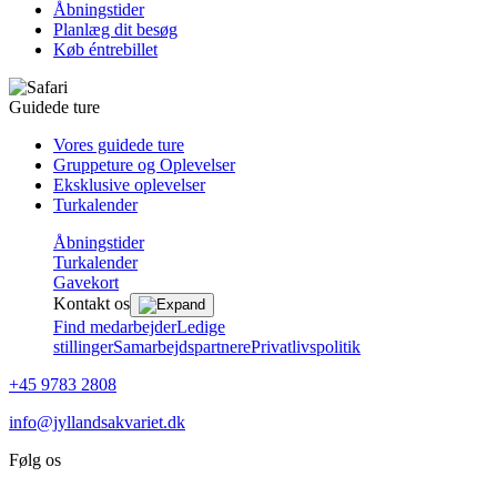
Åbningstider
Planlæg dit besøg
Køb éntrebillet
Guidede ture
Vores guidede ture
Gruppeture og Oplevelser
Eksklusive oplevelser
Turkalender
Åbningstider
Turkalender
Gavekort
Kontakt os
Find medarbejder
Ledige
stillinger
Samarbejdspartnere
Privatlivspolitik
+45 9783 2808
info@jyllandsakvariet.dk
Følg os