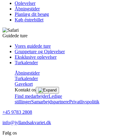
Oplevelser
Åbningstider
Planlæg dit besøg
Køb éntrebillet
Guidede ture
Vores guidede ture
Gruppeture og Oplevelser
Eksklusive oplevelser
Turkalender
Åbningstider
Turkalender
Gavekort
Kontakt os
Find medarbejder
Ledige
stillinger
Samarbejdspartnere
Privatlivspolitik
+45 9783 2808
info@jyllandsakvariet.dk
Følg os