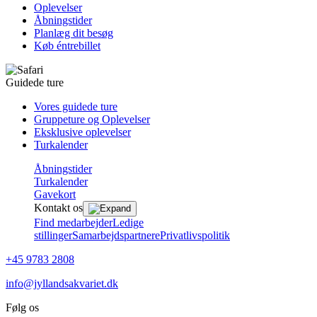
Oplevelser
Åbningstider
Planlæg dit besøg
Køb éntrebillet
Guidede ture
Vores guidede ture
Gruppeture og Oplevelser
Eksklusive oplevelser
Turkalender
Åbningstider
Turkalender
Gavekort
Kontakt os
Find medarbejder
Ledige
stillinger
Samarbejdspartnere
Privatlivspolitik
+45 9783 2808
info@jyllandsakvariet.dk
Følg os