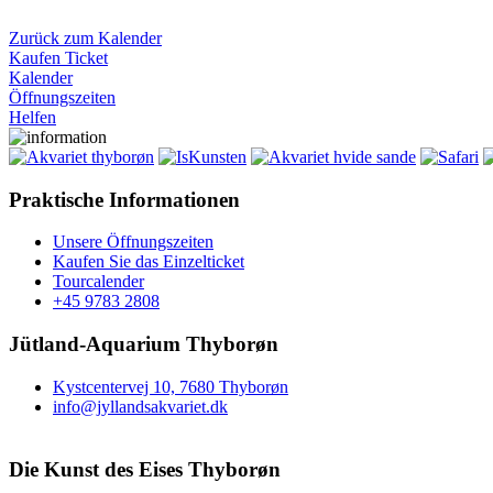
Zurück zum Kalender
Kaufen Ticket
Kalender
Öffnungszeiten
Helfen
Praktische Informationen
Unsere Öffnungszeiten
Kaufen Sie das Einzelticket
Tourcalender
+45 9783 2808
Jütland-Aquarium Thyborøn
Kystcentervej 10, 7680 Thyborøn
info@jyllandsakvariet.dk
Die Kunst des Eises Thyborøn