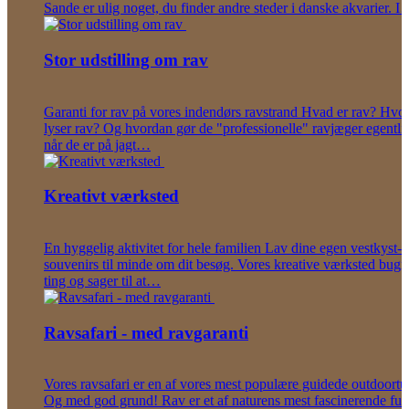
Sande er ulig noget, du finder andre steder i danske akvarier. I
Stor udstilling om rav
Garanti for rav på vores indendørs ravstrand Hvad er rav? Hvor
lyser rav? Og hvordan gør de "professionelle" ravjæger egentlig
når de er på jagt…
Kreativt værksted
En hyggelig aktivitet for hele familien Lav dine egen vestkyst-
souvenirs til minde om dit besøg. Vores kreative værksted bugn
ting og sager til at…
Ravsafari - med ravgaranti
Vores ravsafari er en af vores mest populære guidede outdoortu
Og med god grund! Rav er et af naturens mest fascinerende fun