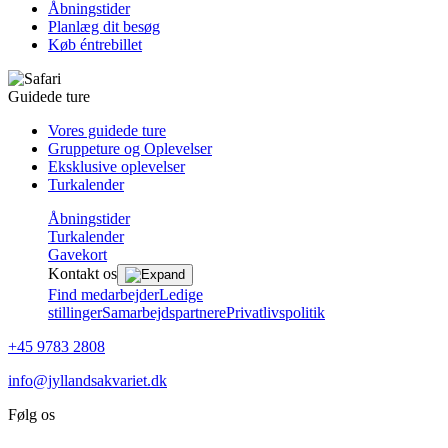
Åbningstider
Planlæg dit besøg
Køb éntrebillet
Guidede ture
Vores guidede ture
Gruppeture og Oplevelser
Eksklusive oplevelser
Turkalender
Åbningstider
Turkalender
Gavekort
Kontakt os
Find medarbejder
Ledige
stillinger
Samarbejdspartnere
Privatlivspolitik
+45 9783 2808
info@jyllandsakvariet.dk
Følg os