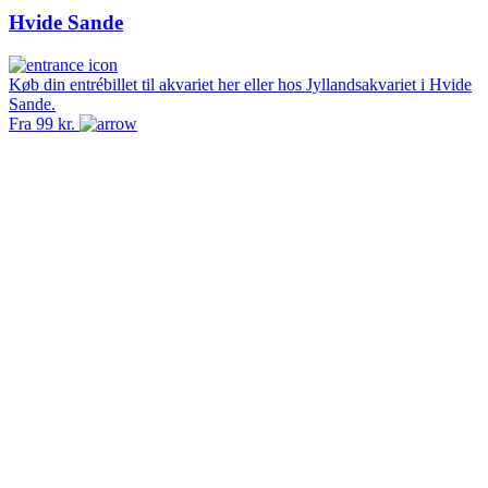
Hvide Sande
Køb din entrébillet til akvariet her eller hos Jyllandsakvariet i Hvide
K
Sande.
J
Fra 99 kr.
G