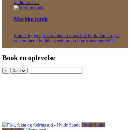
millioner af…
Maritim butik
Find et hyggeligt ferieminde i vores lille butik. Du er også
velkommen i butikken, selvom du ikke køber entrébillet.
Book en oplevelse
×
Dato
Hvide Sande