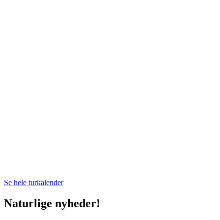
H
m
Se hele turkalender
Naturlige nyheder!