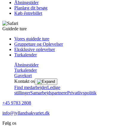
Åbningstider
Planlæg dit besøg
Køb éntrebillet
Guidede ture
Vores guidede ture
Gruppeture og Oplevelser
Eksklusive oplevelser
Turkalender
Åbningstider
Turkalender
Gavekort
Kontakt os
Find medarbejder
Ledige
stillinger
Samarbejdspartnere
Privatlivspolitik
+45 9783 2808
info@jyllandsakvariet.dk
Følg os