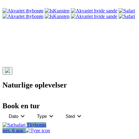
Naturlige oplevelser
Book en tur
Dato
Type
Sted
Thyborøn
tors.
6
aug.