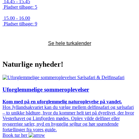
14.45 - 15.45
Pladser tilbage: 5
15.00 - 16.00
Pladser tilbage: 9
Se hele turkalender
Naturlige nyheder!
Sælsafari & Delfinsafari
Uforglemmelige sommeroplevelser
Kom med på en uforglemmelig naturoplevelse på vandet.
Hos Jyllandsakvariet kan du vælge mellem delfinsafari og sælsafari
– to unikke bådture, hvor du kommer helt tæt på dyrelivet, der hvor
Vesterhavet og Limfjorden mødes. Oplev vilde delfiner eller
nysgerrige sæler, nyd en hyggelig sejltur og hør spændende
fortællinger fra vores guide.
Book tur her