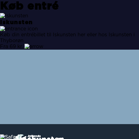
Køb entré
Iskunsten
Køb din entrébillet til Iskunsten her eller hos Iskunsten i
Thyborøn
Fra 69 kr.