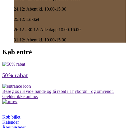
24.12: Åbent kl. 10.00-15.00
25.12: Lukket
26.12 - 30.12: Alle dage 10.00-16.00
31.12: Åbent kl. 10.00-15.00
Køb entré
50% rabat
Besøg os i Hvide Sande og få rabat i Thyborøn - og omvendt.
K
Gælder ikke online.
J
G
Køb billet
Kalender
Åbningstider