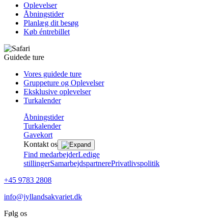
Oplevelser
Åbningstider
Planlæg dit besøg
Køb éntrebillet
Guidede ture
Vores guidede ture
Gruppeture og Oplevelser
Eksklusive oplevelser
Turkalender
Åbningstider
Turkalender
Gavekort
Kontakt os
Find medarbejder
Ledige
stillinger
Samarbejdspartnere
Privatlivspolitik
+45 9783 2808
info@jyllandsakvariet.dk
Følg os