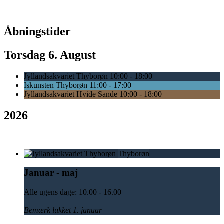
Åbningstider
Torsdag 6. August
Jyllandsakvariet Thyborøn
10:00 - 18:00
Iskunsten Thyborøn
11:00 - 17:00
Jyllandsakvariet Hvide Sande
10:00 - 18:00
2026
Thyborøn
Januar - maj
Alle ugens dage: 10.00 - 16.00
Bemærk lukket 1. januar