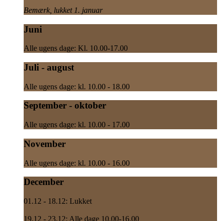
Bemærk, lukket 1. januar
Juni
Alle ugens dage: Kl. 10.00-17.00
Juli - august
Alle ugens dage: kl. 10.00 - 18.00
September - oktober
Alle ugens dage: kl. 10.00 - 17.00
November
Alle ugens dage: kl. 10.00 - 16.00
December
01.12 - 18.12: Lukket
19.12 - 23.12: Alle dage 10.00-16.00