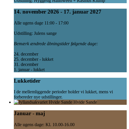
Udstilling: Hyggelig Halloween + Rasmus Klump
14. november 2026 - 17. januar 2027
Alle ugens dage 11:00 - 17:00
Udstilling: Julens sange
Bemærk ændrede åbningstider følgende dage:
24. december
25. december - lukket
31. december
1. januar - lukket
Lukketider
I de mellemliggende perioder holder vi lukket, mens vi
forbereder nye udstillinger.
Hvide Sande
Januar - maj
Alle ugens dage: Kl. 10.00-16.00