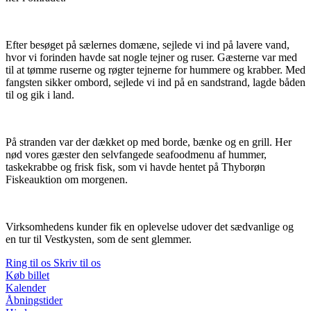
Efter besøget på sælernes domæne, sejlede vi ind på lavere vand,
hvor vi forinden havde sat nogle tejner og ruser. Gæsterne var med
til at tømme ruserne og røgter tejnerne for hummere og krabber. Med
fangsten sikker ombord, sejlede vi ind på en sandstrand, lagde båden
til og gik i land.
På stranden var der dækket op med borde, bænke og en grill. Her
nød vores gæster den selvfangede seafoodmenu af hummer,
taskekrabbe og frisk fisk, som vi havde hentet på Thyborøn
Fiskeauktion om morgenen.
Virksomhedens kunder fik en oplevelse udover det sædvanlige og
en tur til Vestkysten, som de sent glemmer.
Ring til os
Skriv til os
Køb billet
Kalender
Åbningstider