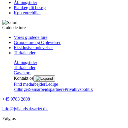
Åbningstider
Planlæg dit besøg
Køb éntrebillet
Guidede ture
Vores guidede ture
Gruppeture og Oplevelser
Eksklusive oplevelser
Turkalender
Åbningstider
Turkalender
Gavekort
Kontakt os
Find medarbejder
Ledige
stillinger
Samarbejdspartnere
Privatlivspolitik
+45 9783 2808
info@jyllandsakvariet.dk
Følg os