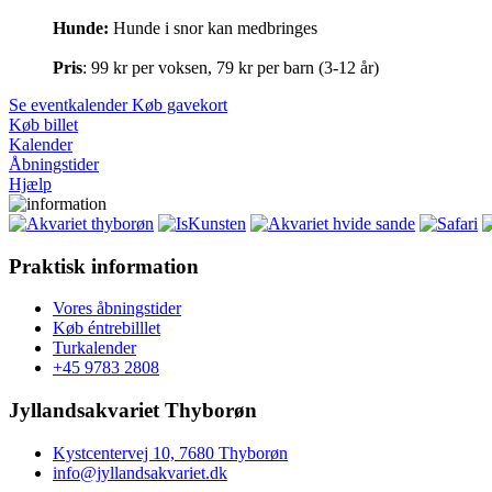
Hunde:
Hunde i snor kan medbringes
Pris
: 99 kr per voksen, 79 kr per barn (3-12 år)
Se eventkalender
Køb gavekort
Køb billet
Kalender
Åbningstider
Hjælp
Praktisk information
Vores åbningstider
Køb éntrebilllet
Turkalender
+45 9783 2808
Jyllandsakvariet Thyborøn
Kystcentervej 10, 7680 Thyborøn
info@jyllandsakvariet.dk