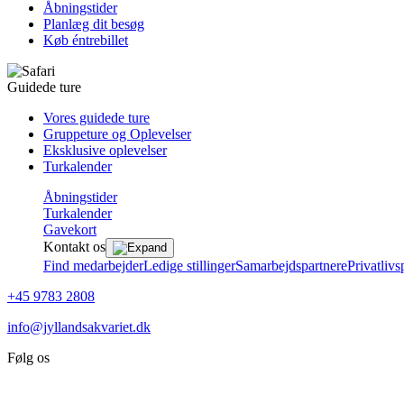
Åbningstider
Planlæg dit besøg
Køb éntrebillet
Guidede ture
Vores guidede ture
Gruppeture og Oplevelser
Eksklusive oplevelser
Turkalender
Åbningstider
Turkalender
Gavekort
Kontakt os
Find medarbejder
Ledige stillinger
Samarbejdspartnere
Privatlivs
+45 9783 2808
info@jyllandsakvariet.dk
Følg os