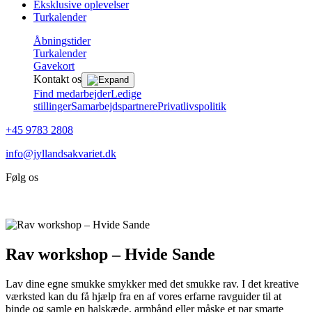
Eksklusive oplevelser
Turkalender
Åbningstider
Turkalender
Gavekort
Kontakt os
Find medarbejder
Ledige
stillinger
Samarbejdspartnere
Privatlivspolitik
+45 9783 2808
info@jyllandsakvariet.dk
Følg os
Rav workshop – Hvide Sande
Lav dine egne smukke smykker med det smukke rav. I det kreative
værksted kan du få hjælp fra en af vores erfarne ravguider til at
binde og samle en halskæde, armbånd eller måske et par smarte