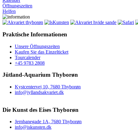
Kalender
Öffnungszeiten
Helfen
Praktische Informationen
Unsere Öffnungszeiten
Kaufen Sie das Einzelticket
Tourcalender
+45 9783 2808
Jütland-Aquarium Thyborøn
Kystcentervej 10, 7680 Thyborøn
info@jyllandsakvariet.dk
Die Kunst des Eises Thyborøn
Jernbanegade 1A, 7680 Thyborøn
info@iskunsten.dk