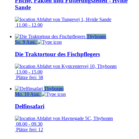
Fische, Fakten und Fütterungszeiten - Hvide
Sande
Abfahrt von
Tungevej 1, Hvide Sande
11.00 - 12.00
Thyborøn
So.
9
Aug.
Die Traktortour des Fischpflegers
Abfahrt von
Kystcentervej 10, Thyborøn
13.00 - 15.00
Plätze frei: 38
Thyborøn
Mo.
10
Aug.
Delfinsafari
Abfahrt von
Havnegade 5C, Thyborøn
08.00 - 09.30
Plätze frei: 12