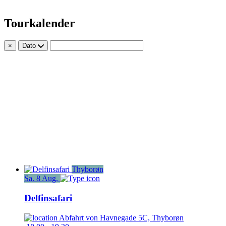
Tourkalender
×
Dato
Thyborøn
Sa.
8
Aug.
Delfinsafari
Abfahrt von
Havnegade 5C, Thyborøn